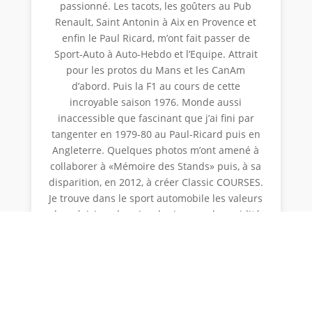
passionné. Les tacots, les goûters au Pub
Renault, Saint Antonin à Aix en Provence et
enfin le Paul Ricard, m’ont fait passer de
Sport-Auto à Auto-Hebdo et l’Equipe. Attrait
pour les protos du Mans et les CanAm
d’abord. Puis la F1 au cours de cette
incroyable saison 1976. Monde aussi
inaccessible que fascinant que j’ai fini par
tangenter en 1979-80 au Paul-Ricard puis en
Angleterre. Quelques photos m’ont amené à
collaborer à «Mémoire des Stands» puis, à sa
disparition, en 2012, à créer Classic COURSES.
Je trouve dans le sport automobile les valeurs
de précision, de prise de risques, de rapidité
dans la décision dont la maîtrise conditionne
une vie « active ».