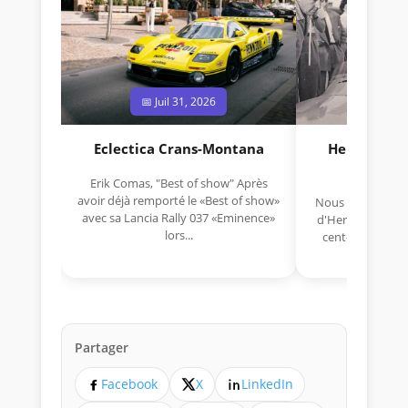
📅 Juil 31, 2026
📅 Jui
Eclectica Crans-Montana
Hermano Da
(1925
Erik Comas, "Best of show" Après
avoir déjà remporté le «Best of show»
Nous avons appris
avec sa Lancia Rally 037 «Eminence»
d'Hermano Da Si
lors...
cent-unième ann
Aujou
Partager
Facebook
X
LinkedIn