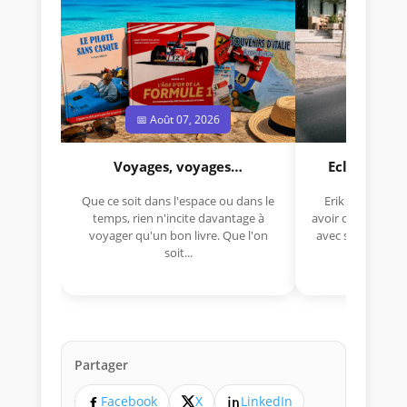
📅 Août 07, 2026
📅 Jui
Voyages, voyages…
Eclectica 
Que ce soit dans l'espace ou dans le
Erik Comas, "B
temps, rien n'incite davantage à
avoir déjà rempor
voyager qu'un bon livre. Que l'on
avec sa Lancia R
soit...
lo
Partager
Facebook
X
LinkedIn