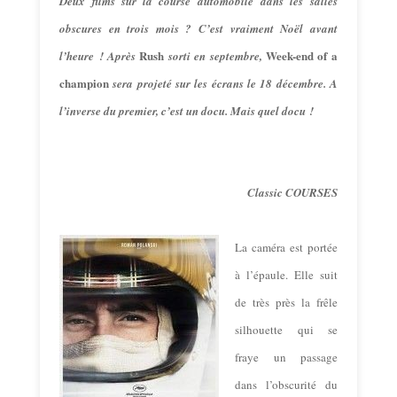
Deux films sur la course automobile dans les salles
obscures en trois mois ? C’est vraiment Noël avant
Rush
Week-end of a
l’heure ! Après
sorti en septembre,
champion
sera projeté sur les écrans le 18 décembre. A
l’inverse du
premier
, c’est un docu. Mais quel docu !
Classic COURSES
La caméra est p
ortée
à l’épaule. Elle suit
de très près la frêle
silhouette qui se
fraye un passage
dans l’obscurité du