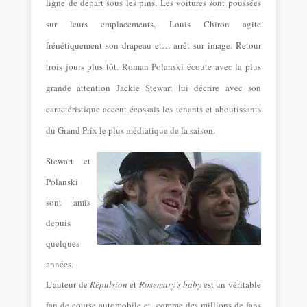
ligne de départ sous les pins. Les voitures sont poussées
sur leurs emplacements, Louis Chiron agite
frénétiquement son drapeau et… arrêt sur image. Retour
trois jours plus tôt. Roman Polanski écoute avec la plus
grande attention Jackie Stewart lui décrire avec son
caractéristique accent écossais les tenants et aboutissants
du Grand Prix le plus médiatique de la saison.
Stewart et
Polanski
sont amis
depuis
quelques
années.
L’auteur de
Répulsion
et
Rosemary’s baby
est un véritable
fan de course automobile et, comme des millions de fans