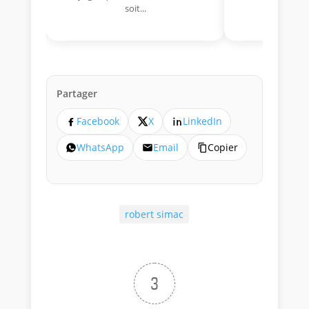
soit...
lo
Partager
Facebook
X
LinkedIn
WhatsApp
Email
Copier
robert simac
3