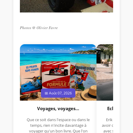
Photos @ Olivier Favre
📅 Août 07, 2026
📅 Jui
Voyages, voyages…
Eclectica 
Que ce soit dans l'espace ou dans le
Erik Comas, "B
temps, rien n'incite davantage à
avoir déjà rempor
voyager qu'un bon livre. Que l'on
avec sa Lancia R