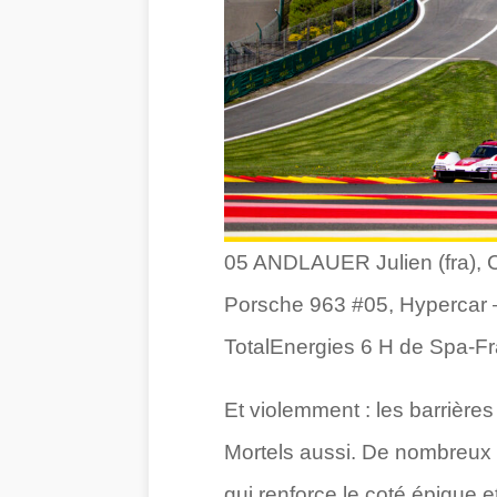
05 ANDLAUER Julien (fra),
Porsche 963 #05, Hypercar 
TotalEnergies 6 H de Spa-F
Et violemment : les barrières
Mortels aussi. De nombreux pi
qui renforce le coté épique e