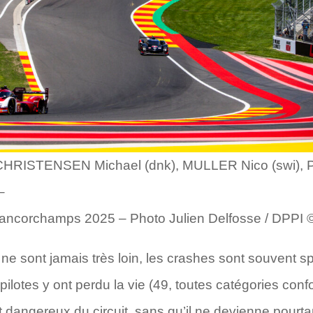
 CHRISTENSEN Michael (dnk), MULLER Nico (swi), P
–
rancorchamps 2025 – Photo Julien Delfosse / DPPI
 ne sont jamais très loin, les crashes sont souvent s
lotes y ont perdu la vie (49, toutes catégories confo
t dangereux du circuit, sans qu’il ne devienne pourtan