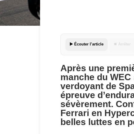
▶️ Écouter l’article
⏹ Arrêter
Après une premièr
manche du WEC se
verdoyant de Spa
épreuve d’endura
sévèrement. Conf
Ferrari en Hype
belles luttes en 