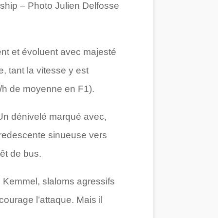
hip – Photo Julien Delfosse
ent et évoluent avec majesté
 tant la vitesse y est
/h de moyenne en F1).
té. Un dénivelé marqué avec,
la redescente sinueuse vers
êt de bus.
de Kemmel, slaloms agressifs
urage l’attaque. Mais il