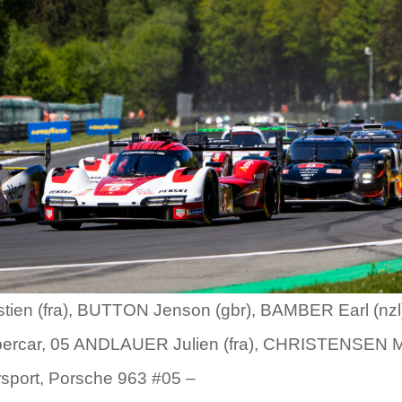
en (fra), BUTTON Jenson (gbr), BAMBER Earl (nzl),
ypercar, 05 ANDLAUER Julien (fra), CHRISTENSEN 
sport, Porsche 963 #05 –