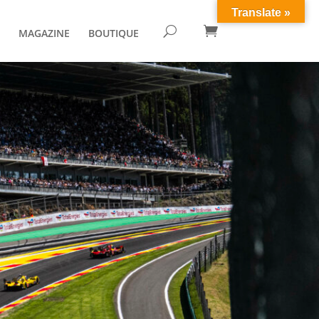
Translate »

U
MAGAZINE
BOUTIQUE