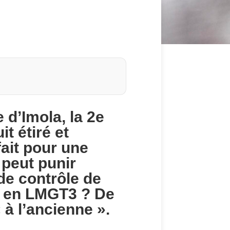
 d’Imola, la 2e
t étiré et
ait pour une
 peut punir
de contrôle de
n en LMGT3 ? De
 à l’ancienne ».