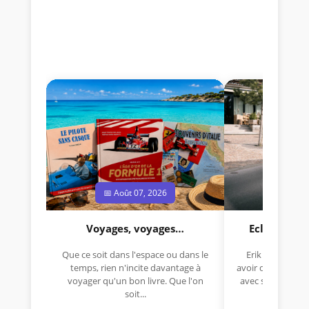
📅 Août 07, 2026
📅 Jui
Voyages, voyages…
Eclectica 
Que ce soit dans l'espace ou dans le
Erik Comas, "B
temps, rien n'incite davantage à
avoir déjà rempor
voyager qu'un bon livre. Que l'on
avec sa Lancia R
soit...
lo