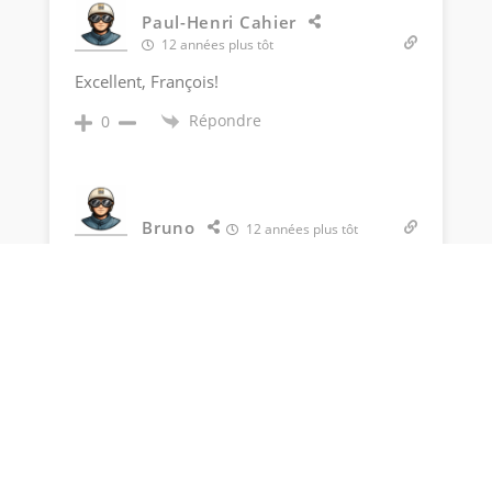
Paul-Henri Cahier
12 années plus tôt
Excellent, François!
Répondre
0
Bruno
12 années plus tôt
De plus, dans tout les domaines, et surtout le
sport de competition, il faut se faire
respecter.
Répondre
0
Rétromobile Paris 2018 - La
tête dans les étoiles et les
pieds dans la neige - Classic