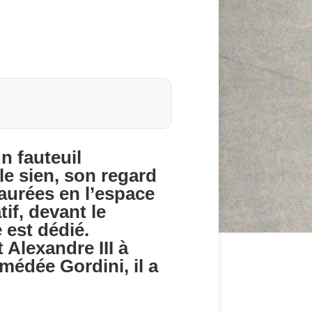
n fauteuil
le sien, son regard
taurées en l’espace
if, devant le
 est dédié.
 Alexandre III à
Amédée Gordini, il a