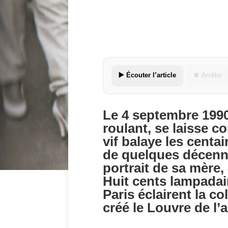
▶️ Écouter l’article
⏹ Arrêter
Le 4 septembre 1990,
roulant, se laisse c
vif balaye les centa
de quelques décennie
portrait de sa mère,
Huit cents lampadair
Paris éclairent la c
créé le Louvre de l’