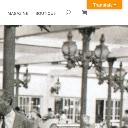
Translate »

U
MAGAZINE
BOUTIQUE