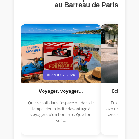
au Barreau de Paris
📅 Août 07, 2026
📅 Jui
Voyages, voyages…
Eclectica 
Que ce soit dans l'espace ou dans le
Erik Comas, "B
temps, rien n'incite davantage à
avoir déjà rempor
voyager qu'un bon livre. Que l'on
avec sa Lancia R
soit...
lo