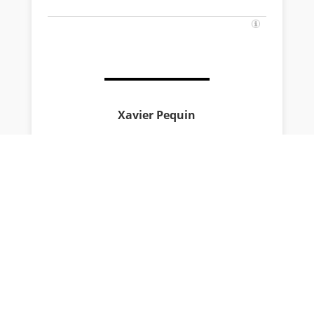
Xavier Pequin
Animé depuis toujours par le goût de la
compétition et de l’automobile – Il fut l’un des
plus jeunes abonnés à SPORT AUTO – il est