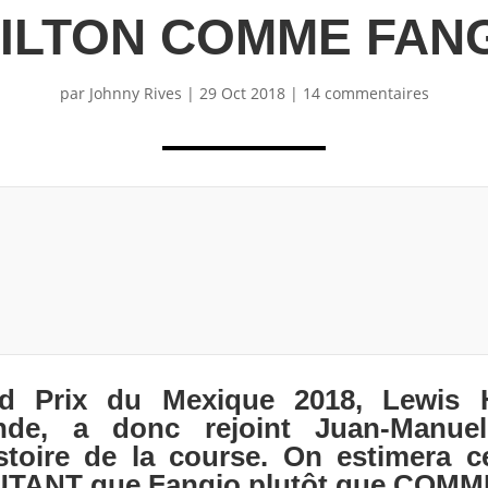
ILTON COMME FANG
par
Johnny Rives
|
29 Oct 2018
|
14 commentaires
d Prix du Mexique 2018, Lewis H
de, a donc rejoint Juan-Manuel
istoire de la course. On estimera 
AUTANT que Fangio plutôt que COMM