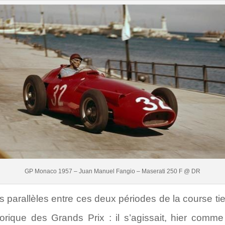
GP Monaco 1957 – Juan Manuel Fangio – Maserati 250 F @ DR
es parallèles entre ces deux périodes de la course tie
héorique des Grands Prix : il s’agissait, hier comme