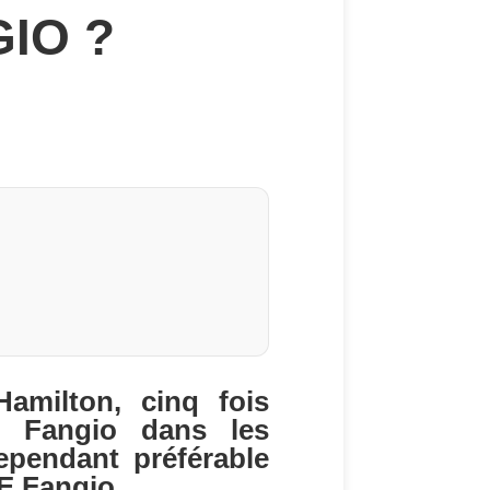
IO ?
amilton, cinq fois
 Fangio dans les
cependant préférable
E Fangio.