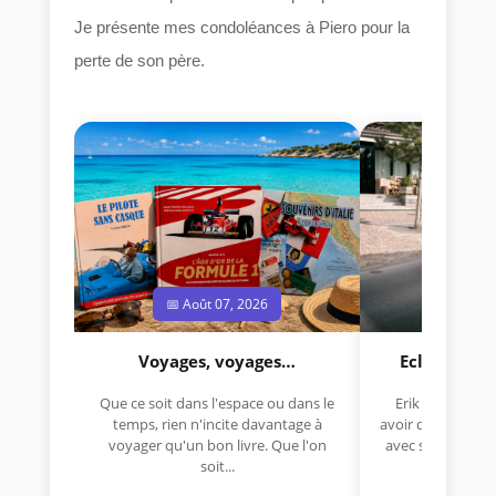
Je présente mes condoléances à Piero pour la
perte de son père.
📅 Août 07, 2026
📅 Jui
Voyages, voyages…
Eclectica 
Que ce soit dans l'espace ou dans le
Erik Comas, "B
temps, rien n'incite davantage à
avoir déjà rempor
voyager qu'un bon livre. Que l'on
avec sa Lancia R
soit...
lo