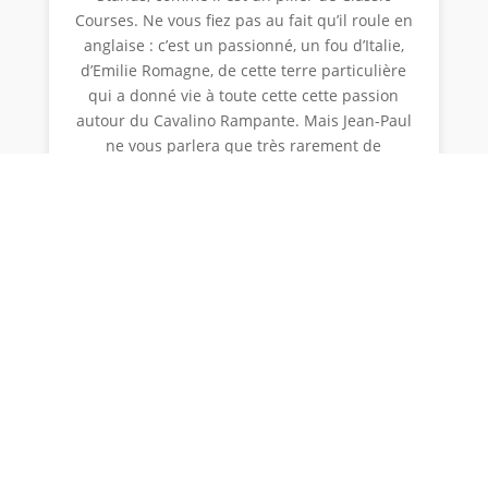
Courses. Ne vous fiez pas au fait qu’il roule en
anglaise : c’est un passionné, un fou d’Italie,
d’Emilie Romagne, de cette terre particulière
qui a donné vie à toute cette cette passion
autour du Cavalino Rampante. Mais Jean-Paul
ne vous parlera que très rarement de
voitures. De course. Lui vous parlera du sel de
la vie ; de la rencontre avec ces chevaliers qui
portent haut les qualités qu’il admire.
Courage, talent et humanité. Il vous
entrainera là où vous n’auriez pas imaginé
pouvoir aller. Vous entendrez avec lui, des
hommes dont vous n’auriez pas non plus
imaginé pouvoir recueillir les confidences.