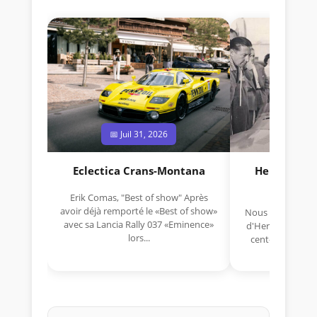
📅 Juil 31, 2026
📅 Jui
Eclectica Crans-Montana
Hermano Da
(1925
Erik Comas, "Best of show" Après
avoir déjà remporté le «Best of show»
Nous avons appris
avec sa Lancia Rally 037 «Eminence»
d'Hermano Da Si
lors...
cent-unième ann
Aujou