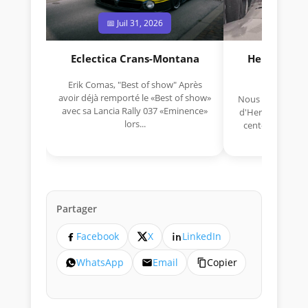
📅 Juil 31, 2026
📅 Jui
Eclectica Crans-Montana
Hermano Da
(1925
Erik Comas, "Best of show" Après
avoir déjà remporté le «Best of show»
Nous avons appris
avec sa Lancia Rally 037 «Eminence»
d'Hermano Da Si
lors...
cent-unième ann
Aujou
Partager
Facebook
X
LinkedIn
WhatsApp
Email
Copier