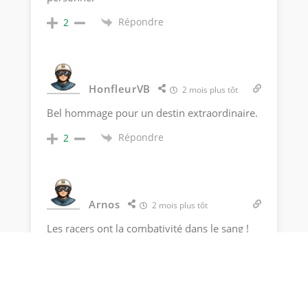
Répondre
2
HonfleurVB
2 mois plus tôt
Bel hommage pour un destin extraordinaire.
Répondre
2
Arnos
2 mois plus tôt
Les racers ont la combativité dans le sang !
Les exemples de retour après des accidents
sont nombreux avec plus ou moins de
succès il est vrai
Regazzoni en camion au Dakar, Naninni en