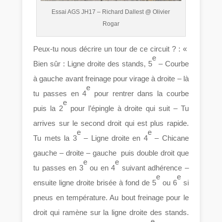
Essai AGS JH17 – Richard Dallest @ Olivier
Rogar
Peux-tu nous décrire un tour de ce circuit ? : «
e
Bien sûr : Ligne droite des stands, 5
– Courbe
à gauche avant freinage pour virage à droite – là
e
tu passes en 4
pour rentrer dans la courbe
e
puis la 2
pour l’épingle à droite qui suit – Tu
arrives sur le second droit qui est plus rapide.
e
e
Tu mets la 3
– Ligne droite en 4
– Chicane
gauche – droite – gauche puis double droit que
e
e
tu passes en 3
ou en 4
suivant adhérence –
e
e
ensuite ligne droite brisée à fond de 5
ou 6
si
pneus en température. Au bout freinage pour le
droit qui ramène sur la ligne droite des stands.
e