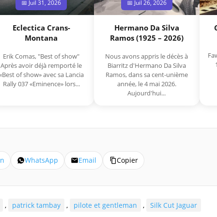
📅 Juil 31, 2026
📅 Juil 26, 2026
Eclectica Crans-
Hermano Da Silva
Montana
Ramos (1925 – 2026)
Faw
Erik Comas, "Best of show"
Nous avons appris le décès à
Après avoir déjà remporté le
Biarritz d'Hermano Da Silva
«Best of show» avec sa Lancia
Ramos, dans sa cent-unième
Rally 037 «Eminence» lors...
année, le 4 mai 2026.
Aujourd'hui...
In
WhatsApp
Email
Copier
,
patrick tambay
,
pilote et gentleman
,
Silk Cut Jaguar