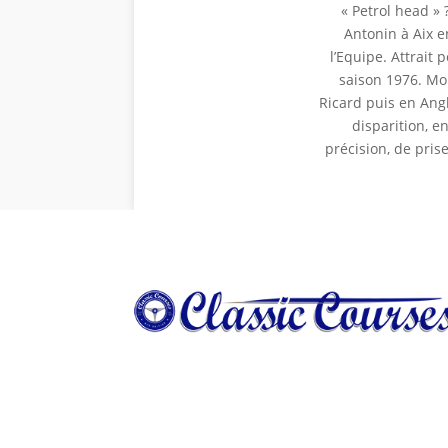
« Petrol head » 
Antonin à Aix e
l’Equipe. Attrait
saison 1976. Mon
Ricard puis en Ang
disparition, e
précision, de pris