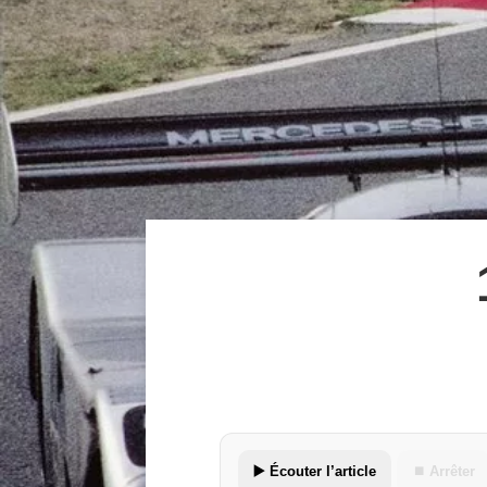
▶️ Écouter l’article
⏹ Arrêter