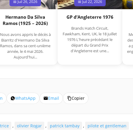
📅 Juil 26, 2026
📅 Juil 22, 2026
Hermano Da Silva
GP d’Angleterre 1976
Ramos (1925 – 2026)
Brands Hatch Circuit,
Fawkham, Kent, UK, le 18 juillet
Nous avons appris le décès à
Me
1976 L'heure précédant le
Biarritz d'Hermano Da Silva
des
départ du Grand Prix
Ramos, dans sa cent-unième
a 
d'Angleterre est une...
année, le 4 mai 2026.
eng
Aujourd'hui...
In
WhatsApp
Email
Copier
trice
,
olivier Rogar
,
patrick tambay
,
pilote et gentleman