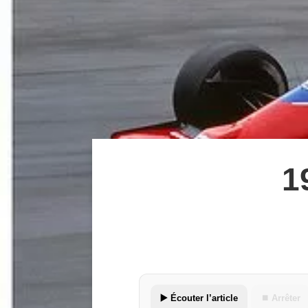
1
▶️ Écouter l’article
⏹ Arrêter