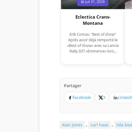
📅 Juil 31, 2026
Eclectica Crans-
Montana
Erik Comas, "Best of show"
Après avoir déjà remporté le
«Best of show» avec sa Lancia
Rally 037 «Eminence» lors...
Partager
Facebook
X
Linked
Alan Jones
,
carl haas
,
lola bea