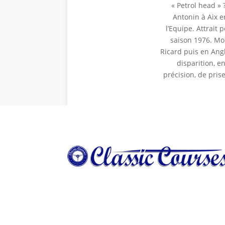
« Petrol head » 
Antonin à Aix e
l’Equipe. Attrait
saison 1976. Mon
Ricard puis en Ang
disparition, e
précision, de pris