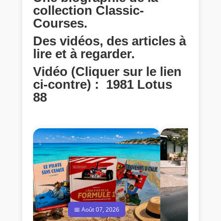
collection Classic-
Courses.
Des vidéos, des articles à
lire et à regarder.
Vidéo (Cliquer sur le lien
ci-contre) :
1981 Lotus
88
📅 Août 07, 2026
📅 Jui