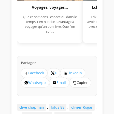
Voyages, voyages…
Eclectica 
Que ce soit dans l'espace ou dans le
Erik Comas, "B
temps, rien n'incite davantage à
avoir déjà rempor
voyager qu'un bon livre. Que l'on
avec sa Lancia R
soit...
lo
Partager
Facebook
X
LinkedIn
WhatsApp
Email
Copier
clive chapman
,
lotus 88
,
olivier Rogar
,