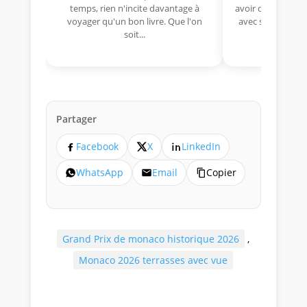
temps, rien n'incite davantage à
avoir déjà rempor
voyager qu'un bon livre. Que l'on
avec sa Lancia R
soit...
lo
Partager
Facebook
X
LinkedIn
WhatsApp
Email
Copier
Grand Prix de monaco historique 2026
,
Monaco 2026 terrasses avec vue