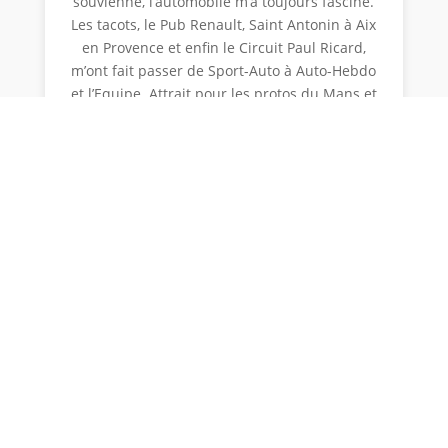
souvienne, l’automobile m’a toujours fasciné.
Les tacots, le Pub Renault, Saint Antonin à Aix
en Provence et enfin le Circuit Paul Ricard,
m’ont fait passer de Sport-Auto à Auto-Hebdo
et l’Equipe. Attrait pour les protos du Mans et
les CanAm d’abord. Puis la F1 au cours de
cette incroyable saison 1976. Monde aussi
inaccessible que fascinant que j’ai fini par
tangenter en 1979-80 au Paul-Ricard puis en
Angleterre. Quelques photos m’ont amené à
collaborer à «Mémoire des Stands» puis, à sa
disparition, en 2012, à créer Classic Courses.
Je trouve dans le sport automobile les valeurs
de précision, d'audace, de rapidité dans la
décision dont la maîtrise pimente une vie
active.