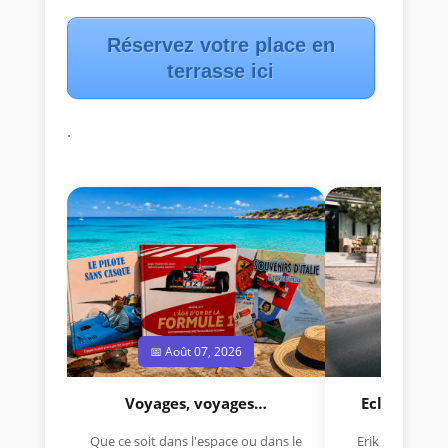
Réservez votre place en
terrasse
ici
.
📅 Août 07, 2026
📅 Jui
Voyages, voyages…
Eclectica 
Que ce soit dans l'espace ou dans le
Erik Comas, "B