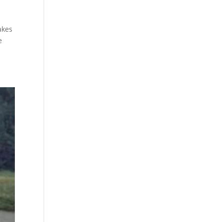
akes
e