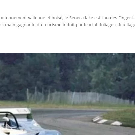
utonnement vallonné et boisé, le Seneca lake est l’un des Finger l
; main gagnante du tourisme induit par le « fall foliage », feuillag