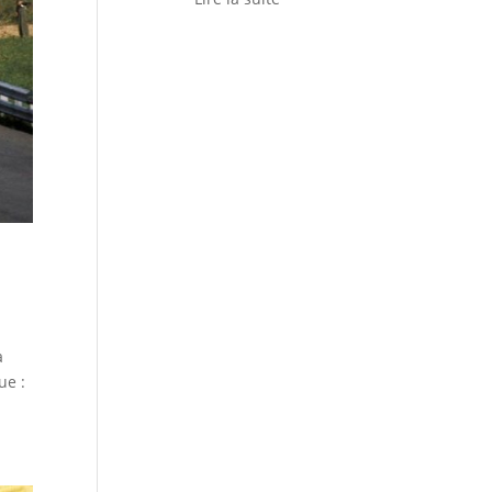
a
ue :