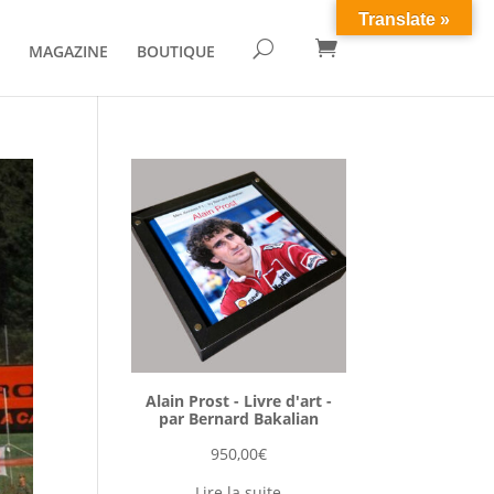
Translate »

U
MAGAZINE
BOUTIQUE
Alain Prost - Livre d'art -
par Bernard Bakalian
950,00
€
Lire la suite