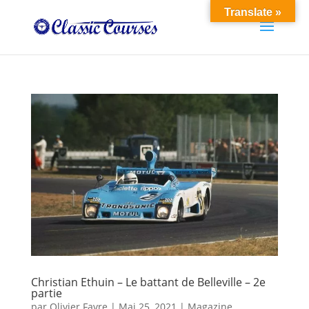
Translate »
Christian Ethuin – Le battant de Belleville – 2e
partie
par
Olivier Favre
|
Mai 25, 2021
|
Magazine