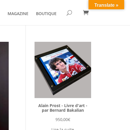
Translate »

U
MAGAZINE
BOUTIQUE
Alain Prost - Livre d'art -
par Bernard Bakalian
950,00
€
Lire la suite