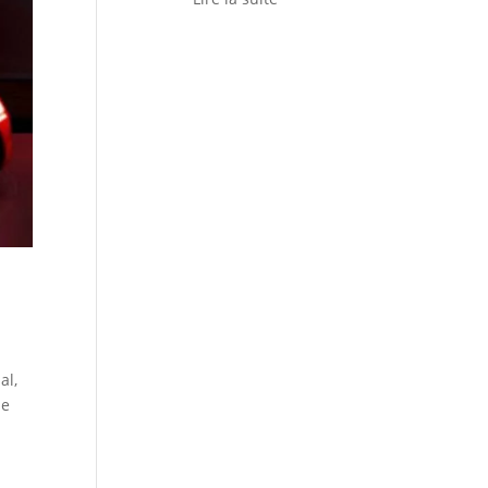
al,
de