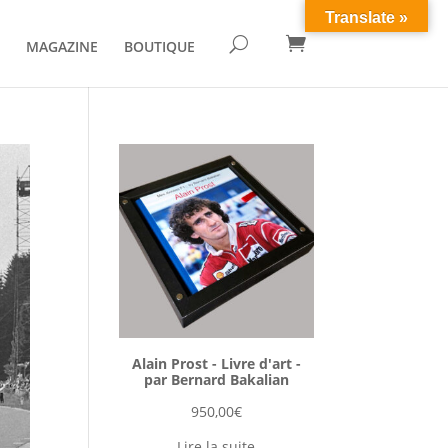
Translate »

U
MAGAZINE
BOUTIQUE
Alain Prost - Livre d'art -
par Bernard Bakalian
950,00
€
Lire la suite