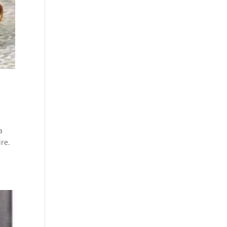
a
re.