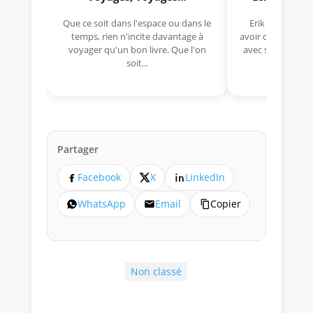
Que ce soit dans l'espace ou dans le
Erik Comas, "B
temps, rien n'incite davantage à
avoir déjà rempor
voyager qu'un bon livre. Que l'on
avec sa Lancia R
soit...
lo
Partager
Facebook
X
LinkedIn
WhatsApp
Email
Copier
Non classé