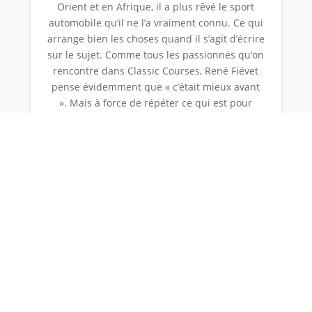
Orient et en Afrique, il a plus rêvé le sport
automobile qu’il ne l’a vraiment connu. Ce qui
arrange bien les choses quand il s’agit d’écrire
sur le sujet. Comme tous les passionnés qu’on
rencontre dans Classic Courses, René Fiévet
pense évidemment que « c’était mieux avant
». Mais à force de répéter ce qui est pour
nous une évidence, on risque de passer pour
un vieux con. Alors, pour faire taire les
sceptiques, les convaincre que le « c’était
mieux avant » n’est pas une impression, ni
même une opinion, mais une vérité
solidement établie, et vérifiable, il faut
transmettre quelque chose de ce passé
révolu. Et comment transmettre autrement
qu’en écrivant ?