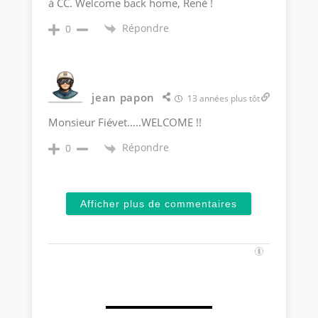
à CC. Welcome back home, René !
Répondre
0
jean papon
13 années plus tôt
Monsieur Fiévet…..WELCOME !!
Répondre
0
Afficher plus de commentaires