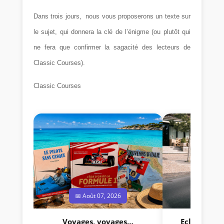
Dans trois jours,
nous vous proposerons un texte sur
le sujet, qui donnera la clé de l’énigme (ou plutôt qui
ne fera que confirmer la sagacité des lecteurs de
Classic Courses).
Classic Courses
📅 Août 07, 2026
📅 Jui
Voyages, voyages…
Eclectica 