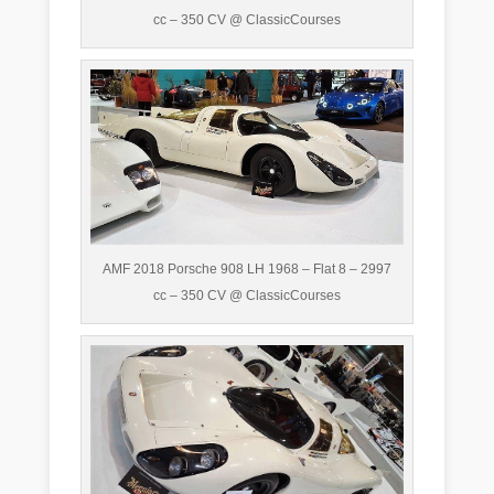
cc – 350 CV @ ClassicCourses
AMF 2018 Porsche 908 LH 1968 – Flat 8 – 2997
cc – 350 CV @ ClassicCourses