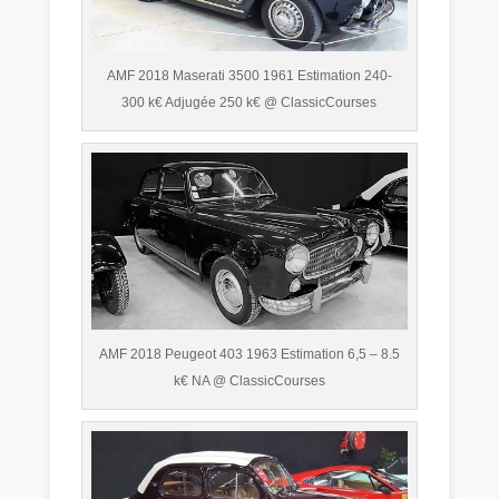
AMF 2018 Maserati 3500 1961 Estimation 240-
300 k€ Adjugée 250 k€ @ ClassicCourses
AMF 2018 Peugeot 403 1963 Estimation 6,5 – 8.5
k€ NA @ ClassicCourses