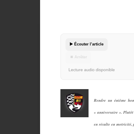
▶️ Écouter l’article
⏹ Arrêter
Lecture audio disponible
Rendre un énième homm
« anniversaire ». Plutôt 
en résulte en motricité,