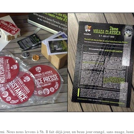
rmi. Nous nous levons à 5h. Il fait déjà jour, un beau jour orangé, sans nuage, lum