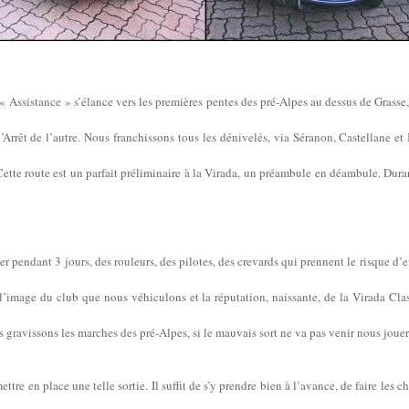
Assistance » s’élance vers les premières pentes des pré-Alpes au dessus de Grasse,
rrêt de l’autre. Nous franchissons tous les dénivelés, via Séranon, Castellane 
Cette route est un parfait préliminaire à la Virada, un préambule en déambule. Durant
 pendant 3 jours, des rouleurs, des pilotes, des crevards qui prennent le risque d’
l’image du club que nous véhiculons et la réputation, naissante, de la Virada Cl
s gravissons les marches des pré-Alpes, si le mauvais sort ne va pas venir nous jou
ettre en place une telle sortie. Il suffit de s’y prendre bien à l’avance, de faire les ch