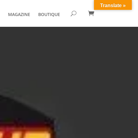
Translate »

U
MAGAZINE
BOUTIQUE