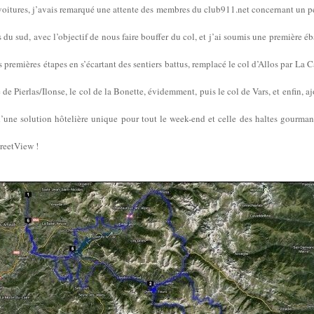
9 voitures, j’avais remarqué une attente des membres du club911.net concernant un pé
du sud, avec l’objectif de nous faire bouffer du col, et j’ai soumis une première éb
les premières étapes en s’écartant des sentiers battus, remplacé le col d’Allos par La C
de Pierlas/Ilonse, le col de la Bonette, évidemment, puis le col de Vars, et enfin, aj
’une solution hôtelière unique pour tout le week-end et celle des haltes gourma
reetView !