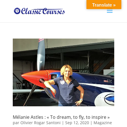
Translate »
Mélanie Astles : « To dream, to fly, to inspire »
par
Olivier Rogar Santoni
|
Sep 12, 2020
|
Magazine