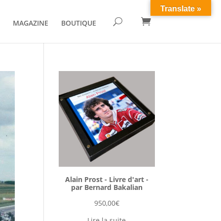
Translate »

U
MAGAZINE
BOUTIQUE
Alain Prost - Livre d'art -
par Bernard Bakalian
950,00
€
Lire la suite