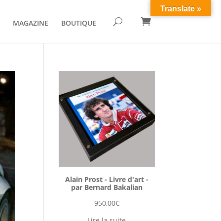
Translate »

U
MAGAZINE
BOUTIQUE
Alain Prost - Livre d'art -
par Bernard Bakalian
950,00
€
Lire la suite