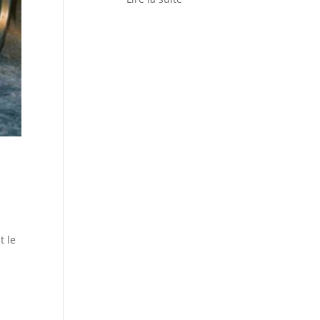
o
t le