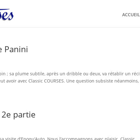
ACCUEIL
e Panini
n ; sa plume subtile, après un dribble ou deux, va rétablir un réci
eut avoir avec Classic COURSES. Une question subsiste néanmoins,
 2e partie
sa visite d’Epoqu’Auto. Nous l’accompagnons avec plaisir. Classic