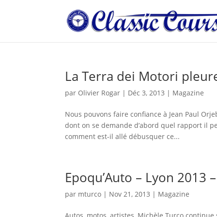
La Terra dei Motori pleur
par
Olivier Rogar
|
Déc 3, 2013
|
Magazine
Nous pouvons faire confiance à Jean Paul Orjebi
dont on se demande d’abord quel rapport il p
comment est-il allé débusquer ce...
Epoqu’Auto – Lyon 2013 –
par
mturco
|
Nov 21, 2013
|
Magazine
Autos, motos, artistes, Michèle Turco continue 