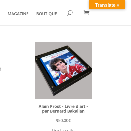
Translate »

U
MAGAZINE
BOUTIQUE
t
Alain Prost - Livre d'art -
par Bernard Bakalian
950,00
€
Lire la suite