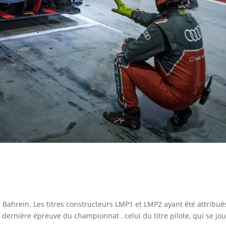
Bahrein. Les titres constructeurs LMP1 et LMP2 ayant été attribué
 dernière épreuve du championnat , celui du titre pilote, qui se jou