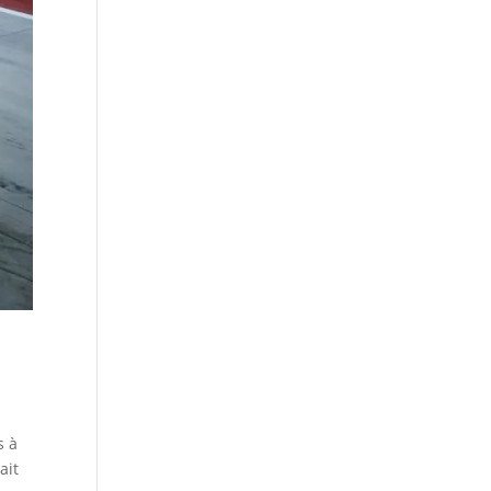
s à
ait