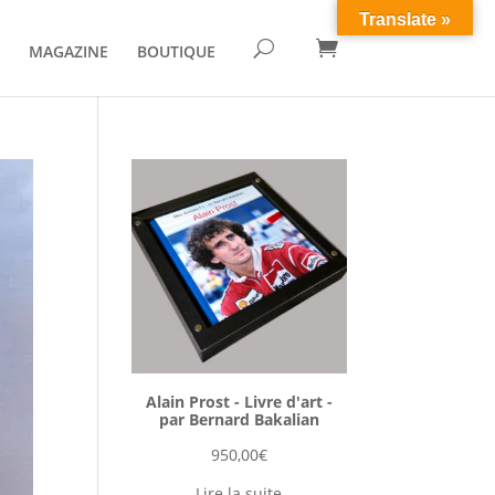
Translate »

U
MAGAZINE
BOUTIQUE
Alain Prost - Livre d'art -
par Bernard Bakalian
950,00
€
Lire la suite