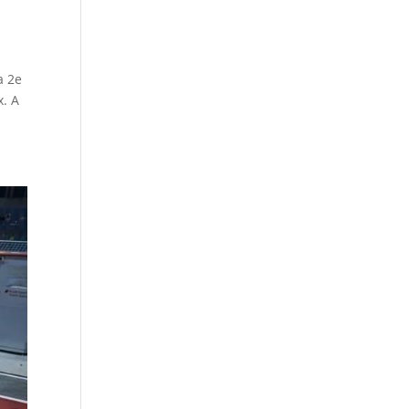
a 2e
x. A