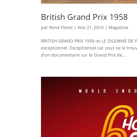
British Grand Prix 1958
par
René Fievet
|
Nov 21, 2016
|
Magazine
BRITISH GRAND PRIX 1958 ou LE DILEMME DE P
exceptionnel. Exceptionnel car vous ne le trouv
d’un documentaire sur le Grand Prix de...