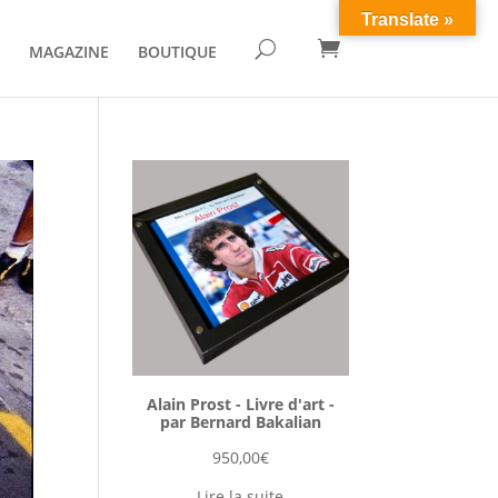
Translate »

U
MAGAZINE
BOUTIQUE
Alain Prost - Livre d'art -
par Bernard Bakalian
950,00
€
Lire la suite