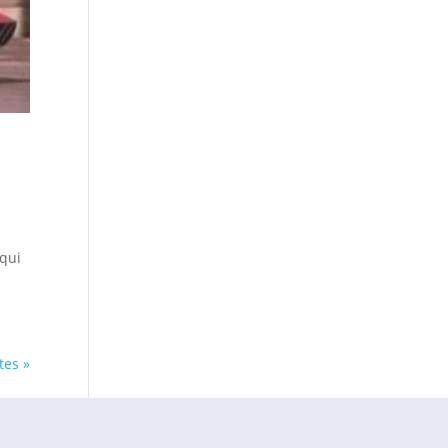
 qui
tes »