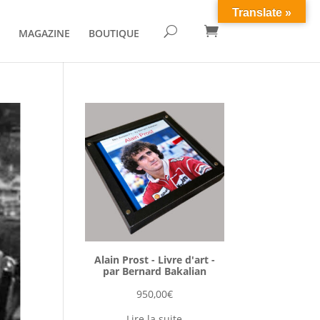
Translate »

U
MAGAZINE
BOUTIQUE
Alain Prost - Livre d'art -
par Bernard Bakalian
950,00
€
Lire la suite