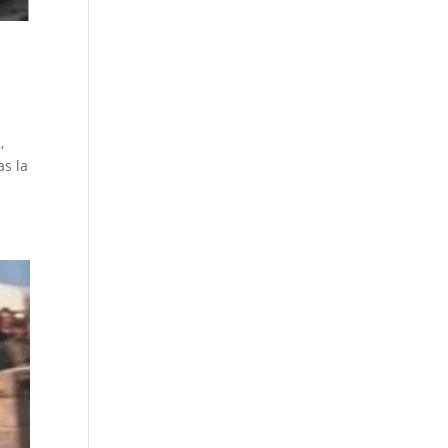
,
as la