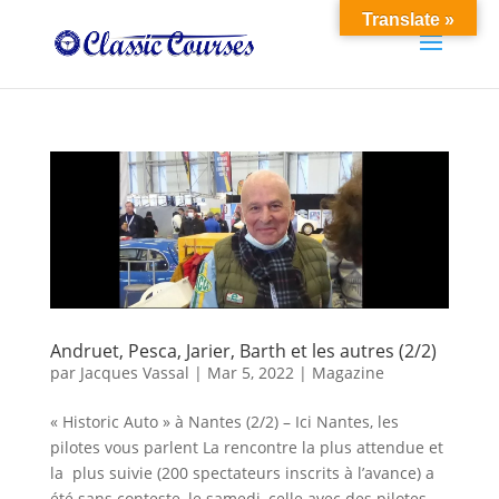
Translate »
Andruet, Pesca, Jarier, Barth et les autres (2/2)
par
Jacques Vassal
|
Mar 5, 2022
|
Magazine
« Historic Auto » à Nantes (2/2) – Ici Nantes, les
pilotes vous parlent La rencontre la plus attendue et
la plus suivie (200 spectateurs inscrits à l’avance) a
été sans conteste, le samedi, celle avec des pilotes