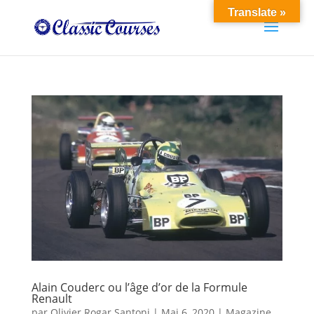
Translate »
Alain Couderc ou l’âge d’or de la Formule
Renault
par
Olivier Rogar Santoni
|
Mai 6, 2020
|
Magazine