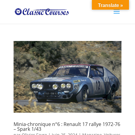
Translate »
Minia-chronique n°6 : Renault 17 rallye 1972-76
– Spark 1/43
par
Olivier Favre
|
Juin 25, 2024
|
Magazine
,
Voitures