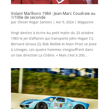
Volant Marlboro 1984 : Jean-Marc Coudraie au
1/100e de seconde
par
Olivier Rogar Santoni
|
Avr 9, 2024
|
Magazine
Vingt destins à écrire Au petit matin du 20 octobre
1983 le jet d’affaires qui transporte John Hogan (1),
Bernard Giroux (2), Bob Wollek et Alain Prost se pose
à Limoges. Les quatre hommes s’engouffrent dans
un taxi direction La Châtre. « Mais c’est à 200...