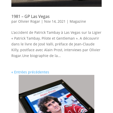
1981 – GP Las Vegas
par
Olivier Rogar
|
Nov 14, 2021
|
Magazine
L’accident de Patrick Tambay à Las Vegas sur la Ligier
« Patrick Tambay, Pilote et Gentleman ». A découvrir
dans le livre de José Valli, préface de Jean-Claude
Killy, postface avec Alain Prost, interviews par Olivier
Rogar.Une biographie de la...
« Entrées précédentes