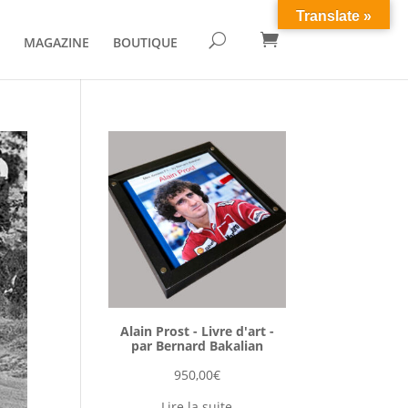
Translate »

U
MAGAZINE
BOUTIQUE
Alain Prost - Livre d'art -
par Bernard Bakalian
950,00
€
Lire la suite