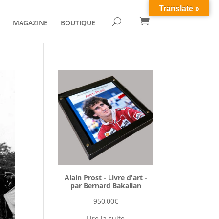
Translate »

U
MAGAZINE
BOUTIQUE
Alain Prost - Livre d'art -
par Bernard Bakalian
950,00
€
Lire la suite