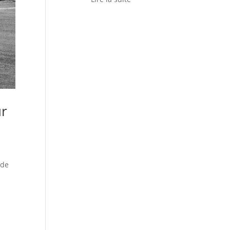
ur
 de