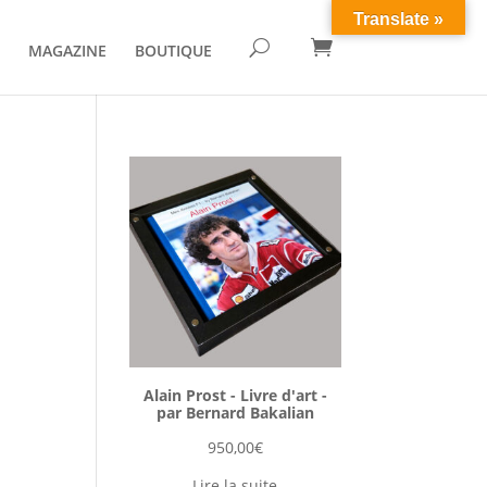
Translate »

U
MAGAZINE
BOUTIQUE
Alain Prost - Livre d'art -
par Bernard Bakalian
950,00
€
Lire la suite