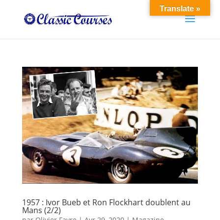
Translate »
1957 : Ivor Bueb et Ron Flockhart doublent au
Mans (2/2)
par
Olivier Favre
|
Avr 29, 2020
|
Magazine