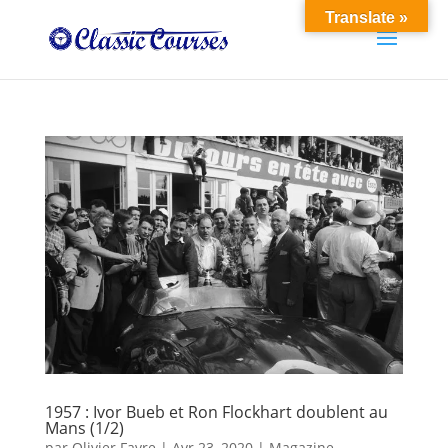
Translate »
1957 : Ivor Bueb et Ron Flockhart doublent au
Mans (1/2)
par
Olivier Favre
|
Avr 23, 2020
|
Magazine