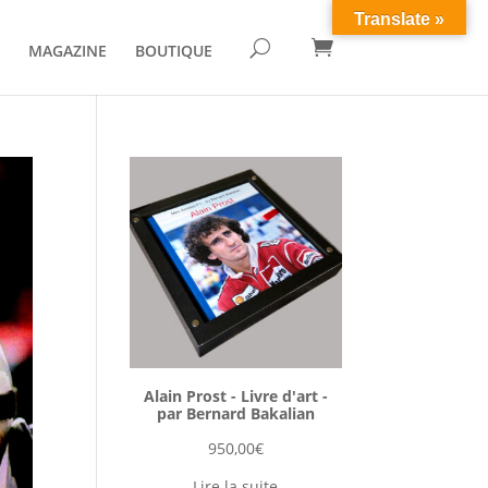
Translate »

U
MAGAZINE
BOUTIQUE
Alain Prost - Livre d'art -
par Bernard Bakalian
950,00
€
Lire la suite