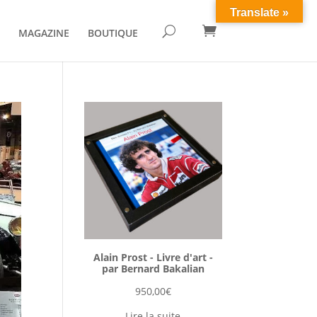
Translate »

U
MAGAZINE
BOUTIQUE
Alain Prost - Livre d'art -
par Bernard Bakalian
950,00
€
Lire la suite