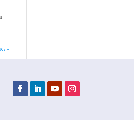
ui
tes »