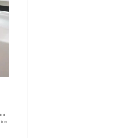
ini
tion