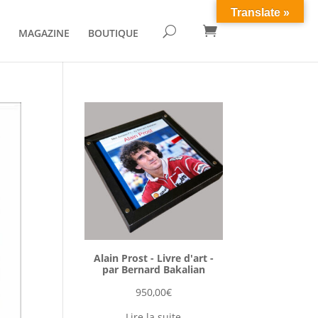
Translate »

U
MAGAZINE
BOUTIQUE
Alain Prost - Livre d'art -
par Bernard Bakalian
950,00
€
Lire la suite