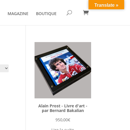
Translate »

U
MAGAZINE
BOUTIQUE
Alain Prost - Livre d'art -
par Bernard Bakalian
950,00
€
Lire la suite