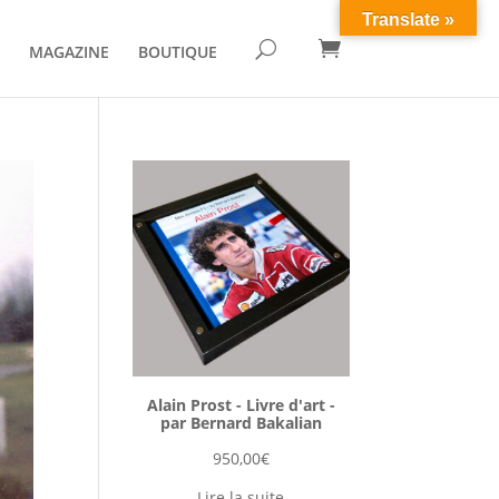
Translate »

U
MAGAZINE
BOUTIQUE
Alain Prost - Livre d'art -
par Bernard Bakalian
950,00
€
Lire la suite