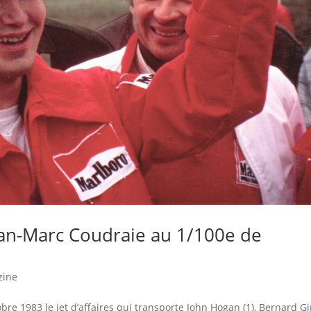
ean-Marc Coudraie au 1/100e de
zine
obre 1983 le jet d’affaires qui transporte John Hogan (1), Bernard G