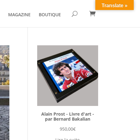
Translate »

U
MAGAZINE
BOUTIQUE
Alain Prost - Livre d'art -
par Bernard Bakalian
950,00
€
Lire la suite