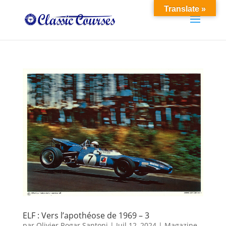
Translate »
ELF : Vers l’apothéose de 1969 – 3
par
Olivier Rogar Santoni
|
Juil 12, 2024
|
Magazine