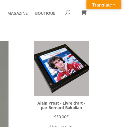
Translate »

U
MAGAZINE
BOUTIQUE
Alain Prost - Livre d'art -
par Bernard Bakalian
950,00
€
Lire la suite