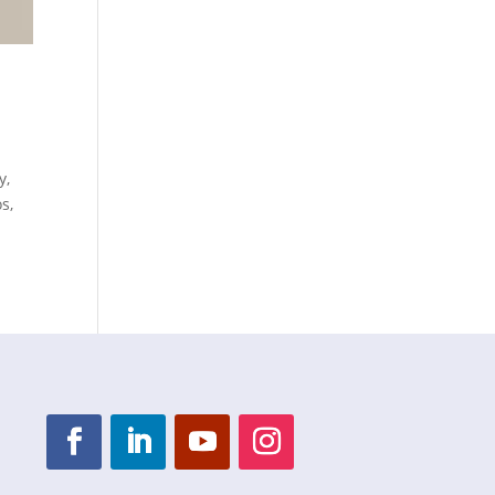
y,
s,