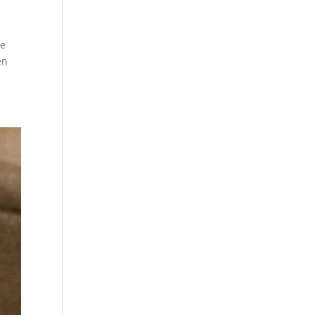
le
en