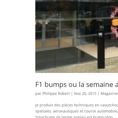
F1 bumps ou la semaine a
par
Philippe Robert
|
Nov 20, 2015
|
Magazine
Je produis des pièces techniques en caoutchou
spatiales, aéronautiques et course automobile,
Smacbump (le terme anglais est bump-stop...