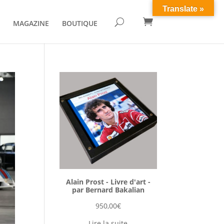
Translate »

U
MAGAZINE
BOUTIQUE
Alain Prost - Livre d'art -
par Bernard Bakalian
950,00
€
Lire la suite