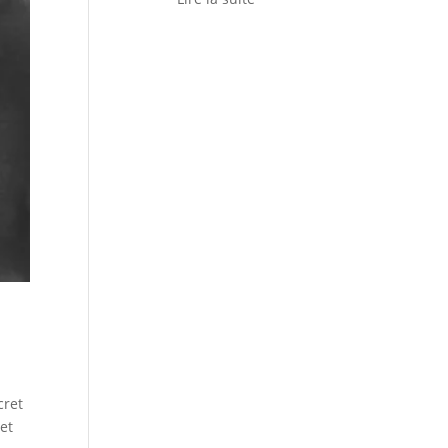
cret
 et