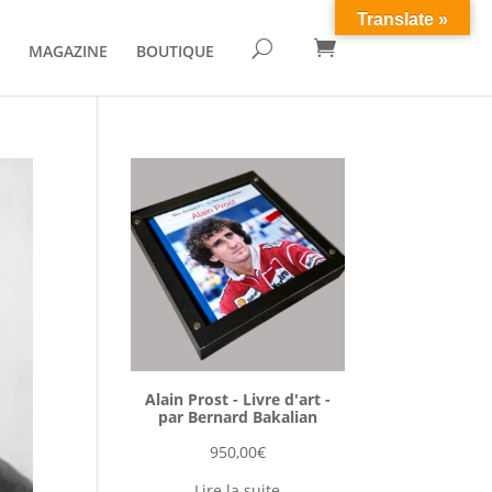
Translate »

U
MAGAZINE
BOUTIQUE
Alain Prost - Livre d'art -
par Bernard Bakalian
950,00
€
Lire la suite